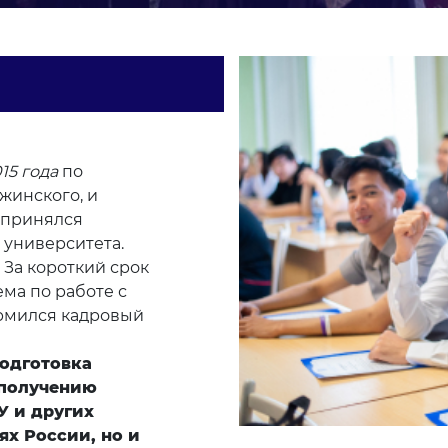
15 года
по
ажинского, и
 принялся
 университета.
 За короткий срок
ма по работе с
рмился кадровый
подготовка
 получению
У и других
х России, но и