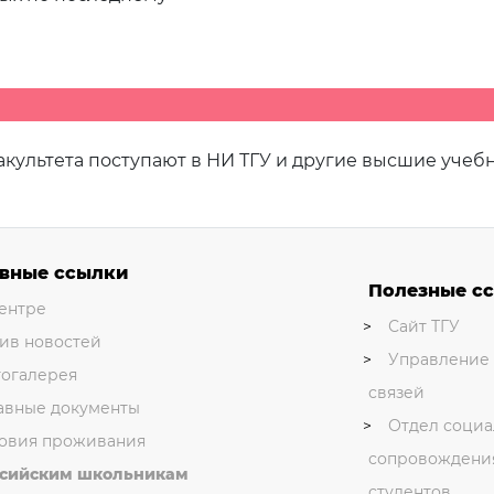
культета поступают в НИ ТГУ и другие высшие учеб
вные ссылки
Полезные с
ентре
Сайт ТГУ
ив новостей
Управление
огалерея
связей
авные документы
Отдел социа
овия проживания
сопровождени
ссийским школьникам
студентов