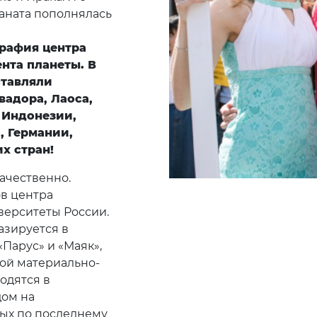
каната пополнялась
графия центра
нта планеты. В
ставляли
вадора, Лаоса,
, Индонезии,
, Германии,
х стран!
ачественно.
в центра
верситеты России.
азируется в
Парус» и «Маяк»,
ой материально-
одятся в
дом на
ых по последнему