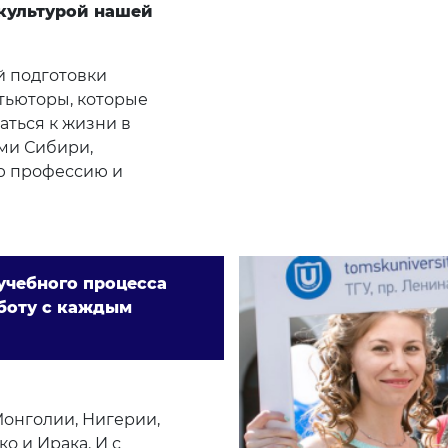
 культурой нашей
й подготовки
тьюторы, которые
ться к жизни в
ами Сибири,
ю профессию и
учебного процесса
боту с каждым
Монголии, Нигерии,
о и Ирака. И с