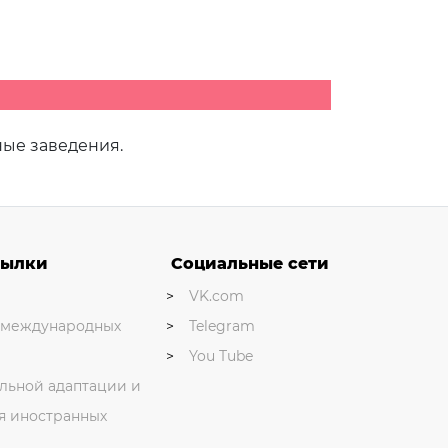
ные заведения.
сылки
Социальные сети
VK.com
 международных
Telegram
You Tube
льной адаптации и
я иностранных